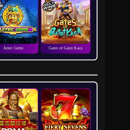
Aztec Gems
Gates of Gatot Kaca