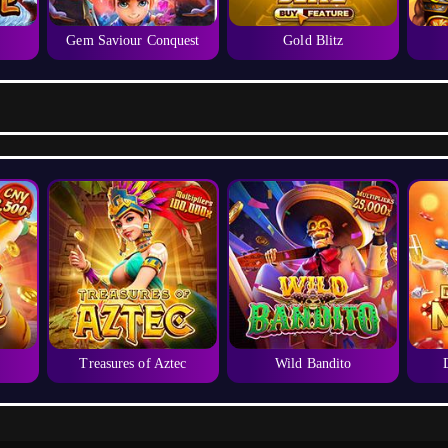
Gem Saviour Conquest
Gold Blitz
Treasures of Aztec
Wild Bandito