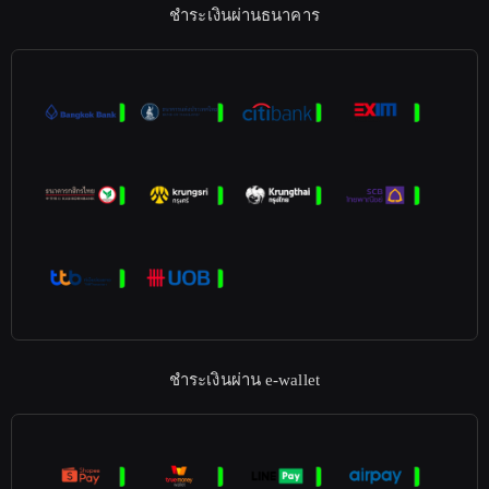
ชำระเงินผ่านธนาคาร
ชำระเงินผ่าน e-wallet