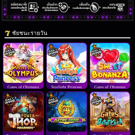
ชัยชนะรายวัน
Gates of Olympus
Starlight Princess
Gates of Olympus