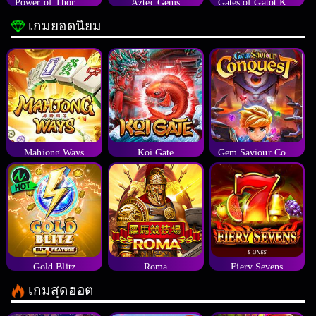
Power of Thor Megaways
Aztec Gems
Gates of Gatot Kaca
เกมยอดนิยม
Mahjong Ways
Koi Gate
Gem Saviour Conquest
Gold Blitz
Roma
Fiery Sevens
เกมสุดฮอต