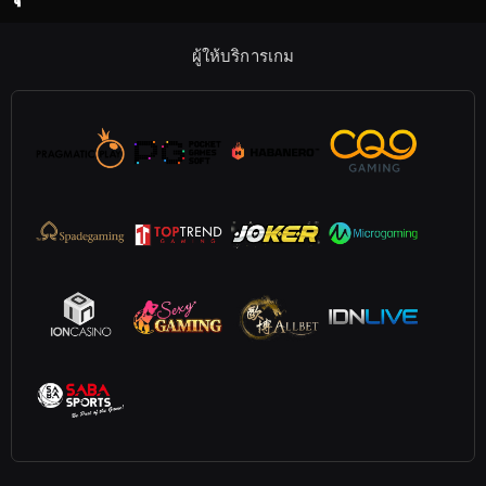
ผู้ให้บริการเกม