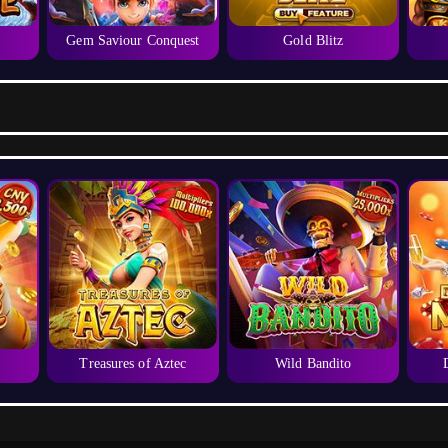
Gem Saviour Conquest
Gold Blitz
Treasures of Aztec
Wild Bandito