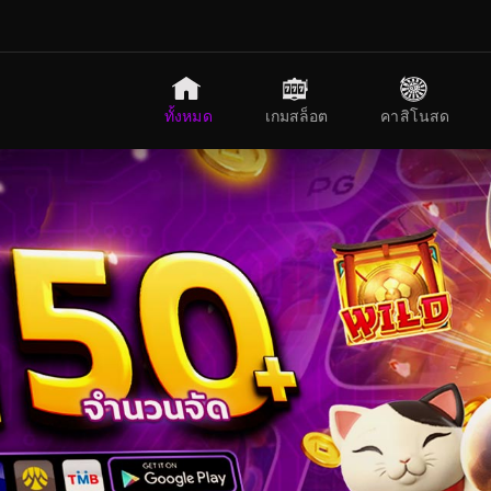
ทั้งหมด
เกมสล็อต
คาสิโนสด