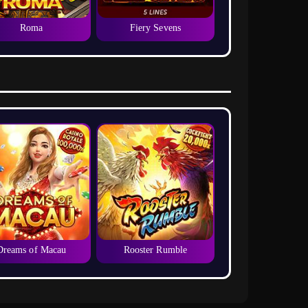
Roma
Fiery Sevens
Dreams of Macau
Rooster Rumble