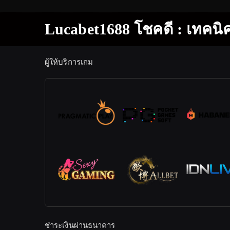
Lucabet1688 โชคดี : เทคนิค
ผู้ให้บริการเกม
ชำระเงินผ่านธนาคาร