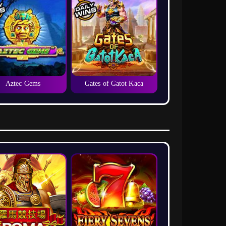
Aztec Gems
Gates of Gatot Kaca