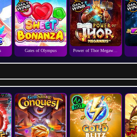
s
Gates of Olympus
Power of Thor Megaways