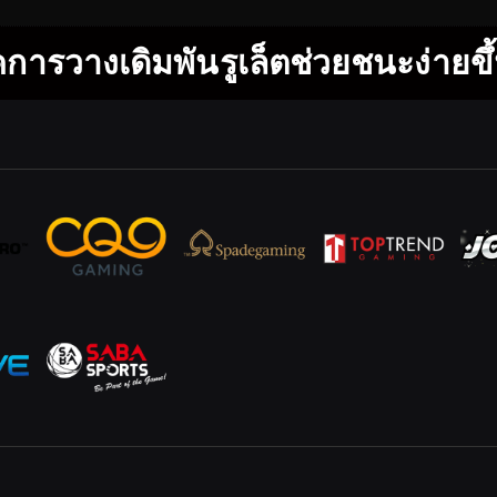
การวางเดิมพันรูเล็ตช่วยชนะง่ายขึ